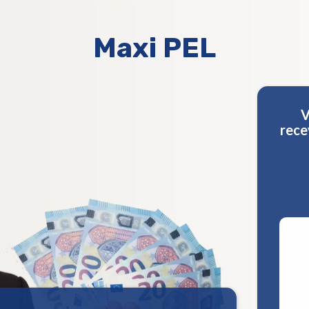
Maxi PEL
V
rece