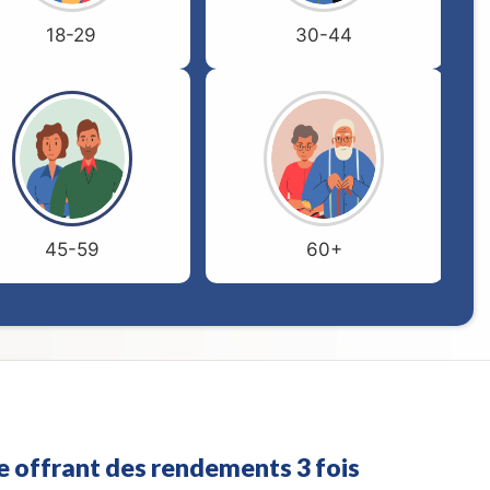
18-29
30-44
45-59
60+
e offrant des rendements 3 fois