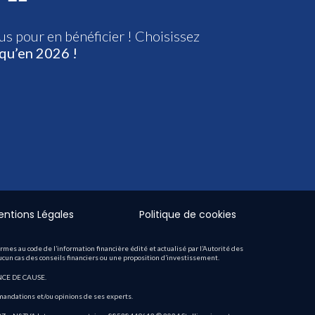
us pour en bénéficier ! Choisissez
squ’en 2026 !
entions Légales
Politique de cookies
s au code de l’information financière édité et actualisé par l’Autorité des
aucun cas des conseils financiers ou une proposition d’investissement.
CE DE CAUSE.
mandations et/ou opinions de ses experts.