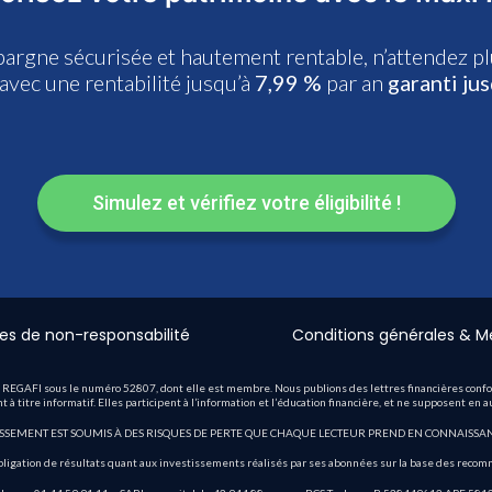
pargne sécurisée et hautement rentable, n’attendez pl
avec une rentabilité jusqu’à
7,99 %
par an
garanti ju
Simulez et vérifiez votre éligibilité !
es de non-responsabilité
Conditions générales & M
 REGAFI sous le numéro 52807, dont elle est membre. Nous publions des lettres financières conforme
 titre informatif. Elles participent à l’information et l’éducation financière, et ne supposent en 
ISSEMENT EST SOUMIS À DES RISQUES DE PERTE QUE CHAQUE LECTEUR PREND EN CONNAISSAN
bligation de résultats quant aux investissements réalisés par ses abonnées sur la base des recom